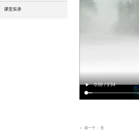
课堂实录
软笔课件制作与教案
前一个：
无
ꂃ